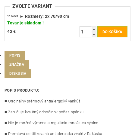
ZVOĽTE VARIANT
► Rozmery: 2x 70/90 cm
1174/2X
Tovar je skladom !
42 €
POPIS
ZNAČKA
DISKUSIA
POPIS PRODUKTU:
■ Originálny prémiový antialergický vankúš.
■ Zaručuje kvalitný odpočinok počas spánku.
■ Nie je možná výmena a regulácia množstva výplne.
■ Prémiová certifikovaná antialergická výplň z Rakúska.