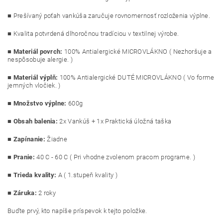
■ Prešívaný poťah vankúša zaručuje rovnomernosť rozloženia výplne.
■ Kvalita potvrdená dlhoročnou tradíciou v textilnej výrobe.
■
Materiál povrch:
100% Antialergické MICROVLÁKNO ( Nezhoršuje a
nespôsobuje alergie. )
■
Materiál výplň:
100% Antialergické DUTÉ MICROVLÁKNO ( Vo forme
jemných vločiek. )
■
Množstvo výplne:
600g
■
Obsah balenia:
2x Vankúš + 1x Praktická úložná taška
■
Zapínanie:
Žiadne
■
Pranie:
40 C - 60 C ( Pri vhodne zvolenom pracom programe. )
■
Trieda kvality:
A ( 1.stupeň kvality )
■ Záruka:
2 roky
Buďte prvý, kto napíše príspevok k tejto položke.