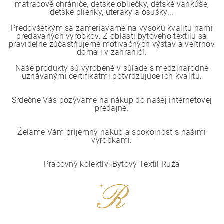
matracové chrániče, detské obliečky, detské vankúše,
detské plienky, uteráky a osušky...
Predovšetkým sa zameriavame na vysokú kvalitu nami
predávaných výrobkov. Z oblasti bytového textilu sa
pravidelne zúčastňujeme motivačných výstav a veľtrhov
doma i v zahraničí.
Naše produkty sú vyrobené v súlade s medzinárodne
uznávanými certifikátmi potvrdzujúce ich kvalitu.
Srdečne Vás pozývame na nákup do našej internetovej
predajne.
Želáme Vám príjemný nákup a spokojnosť s našimi
výrobkami.
Pracovný kolektív: Bytový Textil Ruža