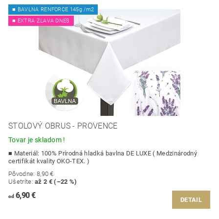
■ BAVLNA RENFORCE 145g /m2
■ EXTRA ZĽAVA DNES
STOLOVÝ OBRUS - PROVENCE
Tovar je skladom !
■ Materiál: 100% Prírodná hladká bavlna DE LUXE ( Medzinárodný
certifikát kvality OKO-TEX. )
Pôvodne:
8,90 €
Ušetríte
:
až 2 € (–22 %)
6,90 €
od
DETAIL