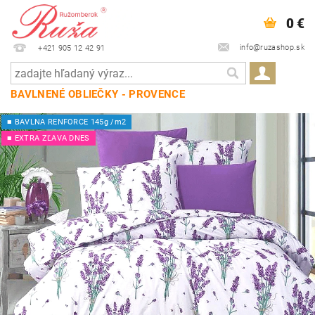
0 €
info@ruzashop.sk
+421 905 12 42 91
BAVLNENÉ OBLIEČKY - PROVENCE
■ BAVLNA RENFORCE 145g /m2
■ EXTRA ZĽAVA DNES