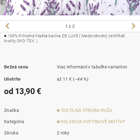
1
z 2
■ 100% Prírodná hladká bavlna DE LUXE ( Medzinárodný certifikát
kvality OKO-TEX. )
Bežná cena
Viac informácií v tabuľke variantov
Ušetríte
až
11 €
(–44 %)
od 13,90 €
Značka
■ TEXTILNÁ VÝROBA RUŽA
Kategória
■ KOLEKCIA KVETINOVÉ MOTÍVY
Záruka
2 roky