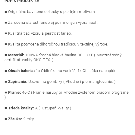
POPIS PRODUKTU:
■ Originálne bavlnené obliečky s pestrým motívom.
■ Zaručená stálosť farieb aj po mnohých vypraniach.
■ Kvalitná tlač vzoru a pestrosť farieb.
■ Kvalita potvrdená dlhoročnou tradíciou v textilnej výrobe.
■
Materiál:
100% Prírodná hladká bavlna DE LUXE ( Medzinárodný
certifikát kvality OKO-TEX. )
■
Obsah balenia:
1x Obliečka na vankúš, 1x Obliečka na paplón
■
Zapínanie:
Uzáver na gombíky ( Vhodné i pre mangľovanie. )
■
Pranie:
40 C ( Pranie naruby pri vhodne zvolenom pracom programe.
)
■
Trieda kvality:
A ( 1.stupeň kvality )
■ Záruka:
2 roky