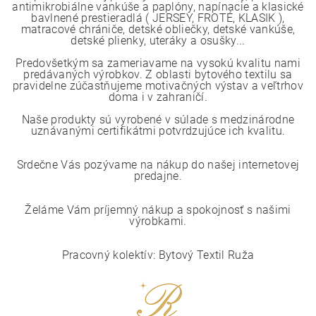
antimikrobiálne vankúše a paplóny, napínacie a klasické
bavlnené prestieradlá ( JERSEY, FROTÉ, KLASIK ),
matracové chrániče, detské obliečky, detské vankúše,
detské plienky, uteráky a osušky...
Predovšetkým sa zameriavame na vysokú kvalitu nami
predávaných výrobkov. Z oblasti bytového textilu sa
pravidelne zúčastňujeme motivačných výstav a veľtrhov
doma i v zahraničí.
Naše produkty sú vyrobené v súlade s medzinárodne
uznávanými certifikátmi potvrdzujúce ich kvalitu.
Srdečne Vás pozývame na nákup do našej internetovej
predajne.
Želáme Vám príjemný nákup a spokojnosť s našimi
výrobkami.
Pracovný kolektív: Bytový Textil Ruža