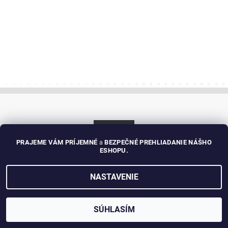
PRAJEME VÁM PRÍJEMNÉ
a
BEZPEČNÉ PREHLIADANIE NÁŠHO
ESHOPU.
NASTAVENIE
2026 ©
RUZASHOP.sk - ORIGINÁLNY RUŽOMBERSKÝ TEXTIL
, všetky práva vyhradené
Vytvoril Shoptet
SÚHLASÍM