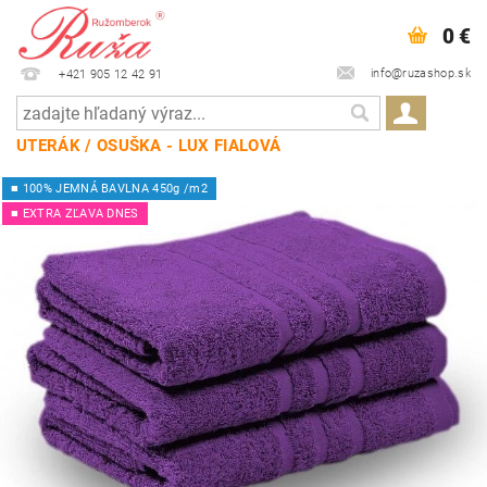
0 €
info@ruzashop.sk
+421 905 12 42 91
UTERÁK / OSUŠKA - LUX FIALOVÁ
■ 100% JEMNÁ BAVLNA 450g /m2
■ EXTRA ZĽAVA DNES