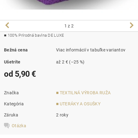
1
z 2
■
100% Prírodná bavlna DE LUXE
Bežná cena
Viac informácií v tabuľke variantov
Ušetríte
až
2 €
(–25 %)
od 5,90 €
Značka
■ TEXTILNÁ VÝROBA RUŽA
Kategória
■ UTERÁKY A OSUŠKY
Záruka
2 roky
Otázka