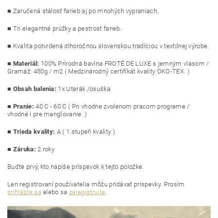
■ Zaručená stálosť farieb aj po mnohých vypraniach.
■ Tri elegantné prúžky a pestrosť farieb.
■ Kvalita potvrdená dlhoročnou slovenskou tradíciou v textilnej výrobe.
■
Materiál:
100% Prírodná bavlna FROTÉ DE LUXE s jemným vlasom /
Gramáž: 450g / m2 ( Medzinárodný certifikát kvality OKO-TEX. )
■
Obsah balenia:
1x Uterák /osuška
■
Pranie:
40 C - 60 C ( Pri vhodne zvolenom pracom programe /
vhodné i pre mangľovanie. )
■
Trieda kvality:
A ( 1.stupeň kvality )
■ Záruka:
2 roky
Buďte prvý, kto napíše príspevok k tejto položke.
Len registrovaní používatelia môžu pridávať príspevky. Prosím
prihláste sa
alebo sa
zaregistrujte
.