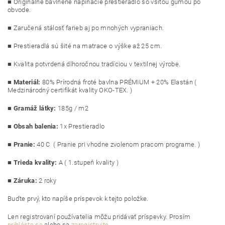
■ Originálne bavlnené napínacie prestieradlo so všitou gumou po
obvode.
■ Zaručená stálosť farieb aj po mnohých vypraniach.
■ Prestieradlá sú šité na matrace o výške až 25 cm.
■ Kvalita potvrdená dlhoročnou tradíciou v textilnej výrobe.
■
Materiál:
8
0% Prírodná froté bavlna PRÉMIUM + 20% Elastán (
Medzinárodný certifikát kvality OKO-TEX. )
■
Gramáž látky:
185g / m2
■
Obsah balenia:
1x Prestieradlo
■
Pranie:
40 C ( Pranie pri vhodne zvolenom pracom programe. )
■
Trieda kvality:
A ( 1.stupeň kvality )
■ Záruka:
2 roky
Buďte prvý, kto napíše príspevok k tejto položke.
Len registrovaní používatelia môžu pridávať príspevky. Prosím
prihláste sa
alebo sa
zaregistrujte
.