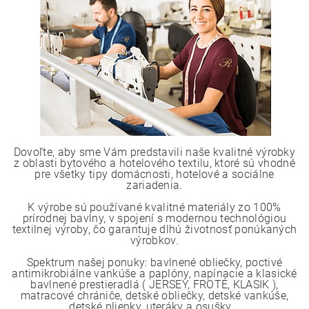
Dovoľte, aby sme Vám predstavili naše kvalitné výrobky
z oblasti bytového a hotelového textilu, ktoré sú vhodné
pre všetky tipy domácnosti, hotelové a sociálne
zariadenia.
K výrobe sú používané kvalitné materiály zo 100%
prírodnej bavlny, v spojení s modernou technológiou
textilnej výroby, čo garantuje dlhú životnosť ponúkaných
výrobkov.
Spektrum našej ponuky: bavlnené obliečky, poctivé
antimikrobiálne vankúše a paplóny, napínacie a klasické
bavlnené prestieradlá ( JERSEY, FROTÉ, KLASIK ),
matracové chrániče, detské obliečky, detské vankúše,
detské plienky, uteráky a osušky...