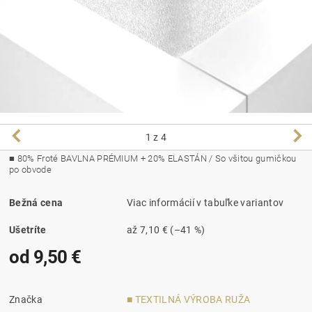
1
z 4
■ 80
% Froté BAVLNA PRÉMIUM + 20% ELASTÁN / So všitou gumičkou
po obvode
Bežná cena
Viac informácií v tabuľke variantov
Ušetríte
až
7,10 €
(–41 %)
od 9,50 €
Značka
■ TEXTILNÁ VÝROBA RUŽA