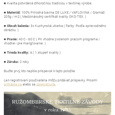
■ Kvalita potvrdená dlhoročnou tradíciou v textilnej výrobe.
■
Materiál:
100% Prírodná bavlna DE LUXE / VAFLOVINA / Gramáž:
205g / m2 ( Medzinárodný certifikát kvality OKO-TEX. )
■
Obsah balenia:
3
x Kuchynská utierka ( Farby: Podľa sprievodného
obrázku. )
■
Pranie:
40 C - 60 C ( Pri vhodne zvolenom pracom programe /
vhodné i pre mangľovanie. )
■
Trieda kvality:
A ( 1.stupeň kvality )
■ Záruka:
2 roky
Buďte prvý, kto napíše príspevok k tejto položke.
Len registrovaní používatelia môžu pridávať príspevky. Prosím
prihláste sa
alebo sa
zaregistrujte
.