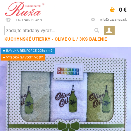
0 €
info@ruzashop.sk
+421 905 12 42 91
KUCHYNSKÉ UTIERKY - OLIVE OIL / 3KS BALENIE
■ BAVLNA RENFORCE 205g /m2
■ VYSOKÁ SAVOST VODY