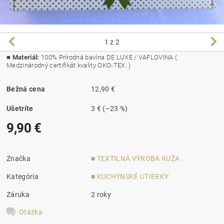
1
z 2
■
Materiál:
100% Prírodná bavlna DE LUXE / VAFLOVINA (
Medzinárodný certifikát kvality OKO-TEX. )
Bežná cena
12,90 €
Ušetríte
3 €
(–23 %)
9,90 €
Značka
■ TEXTILNÁ VÝROBA RUŽA
Kategória
■ KUCHYNSKÉ UTIERKY
Záruka
2 roky
Otázka