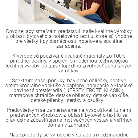
Dovoľte, aby sme Vám predstavili naše kvalitné výrobky
z oblasti bytového a hotelového textilu, ktoré sú vhodné
pre všetky tipy domácnosti, hotelové a sociálne
zariadenia.
K výrobe sú používané kvalitné materiály zo 100%
prírodnej bavlny, v spojení s modernou technológiou
textilnej výroby, čo garantuje dlhú životnosť ponúkaných
výrobkov.
Spektrum našej ponuky: bavlnené obliečky, poctivé
antimikrobiálne vankúše a paplóny, napínacie a klasické
bavlnené prestieradlá ( JERSEY, FROTÉ, KLASIK ),
matracové chrániče, detské obliečky, detské vankúše,
detské plienky, uteráky a osušky...
Predovšetkým sa zameriavame na vysokú kvalitu nami
predávaných výrobkov. Z oblasti bytového textilu sa
pravidelne zúčastňujeme motivačných výstav a veľtrhov
doma i v zahraničí.
Naše produkty sú vyrobené v súlade s medzinárodne