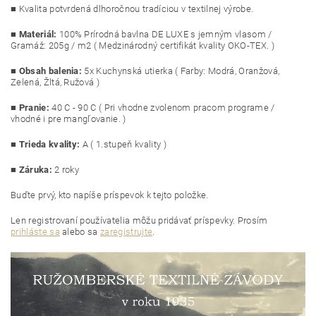
■ Kvalita potvrdená dlhoročnou tradíciou v textilnej výrobe.
■
Materiál:
100% Prírodná bavlna DE LUXE s jemným vlasom /
Gramáž: 205g / m2 ( Medzinárodný certifikát kvality OKO-TEX. )
■
Obsah balenia:
5x Kuchynská utierka ( Farby: Modrá, Oranžová,
Zelená, Žltá, Ružová )
■
Pranie:
40 C - 90 C ( Pri vhodne zvolenom pracom programe /
vhodné i pre mangľovanie. )
■
Trieda kvality:
A ( 1.stupeň kvality )
■ Záruka:
2 roky
Buďte prvý, kto napíše príspevok k tejto položke.
Len registrovaní používatelia môžu pridávať príspevky. Prosím
prihláste sa
alebo sa
zaregistrujte
.