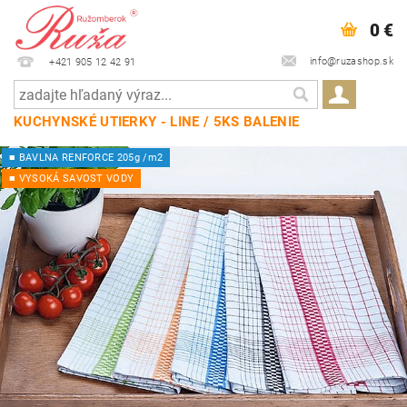
0 €
info@ruzashop.sk
+421 905 12 42 91
KUCHYNSKÉ UTIERKY - LINE / 5KS BALENIE
■ BAVLNA RENFORCE 205g /m2
■ VYSOKÁ SAVOST VODY