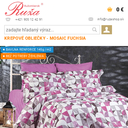
0 €
info@ruzashop.sk
+421 905 12 42 91
KREPOVÉ OBLIEČKY - MOSAIC FUCHSIA
■ BAVLNA RENFORCE 145g /m2
■ BEZ POTREBY ŽEHLENIA