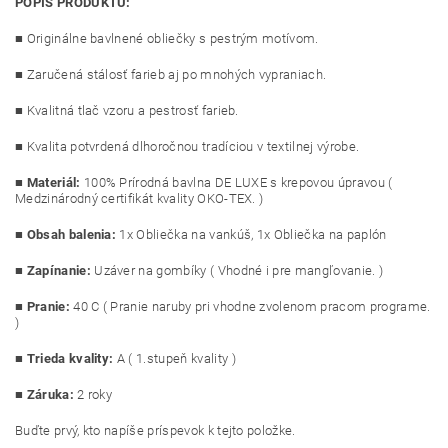
POPIS PRODUKTU:
■ Originálne bavlnené obliečky s pestrým motívom.
■ Zaručená stálosť farieb aj po mnohých vypraniach.
■ Kvalitná tlač vzoru a pestrosť farieb.
■ Kvalita potvrdená dlhoročnou tradíciou v textilnej výrobe.
■
Materiál:
100% Prírodná bavlna DE LUXE s krepovou úpravou (
Medzinárodný certifikát kvality OKO-TEX. )
■
Obsah balenia:
1x Obliečka na vankúš, 1x Obliečka na paplón
■
Zapínanie:
Uzáver na gombíky ( Vhodné i pre mangľovanie. )
■
Pranie:
40 C ( Pranie naruby pri vhodne zvolenom pracom programe.
)
■
Trieda kvality:
A ( 1.stupeň kvality )
■ Záruka:
2 roky
Buďte prvý, kto napíše príspevok k tejto položke.