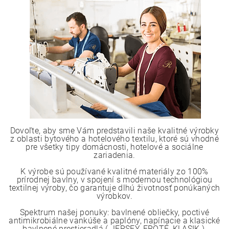
Dovoľte, aby sme Vám predstavili naše kvalitné výrobky
z oblasti bytového a hotelového textilu, ktoré sú vhodné
pre všetky tipy domácnosti, hotelové a sociálne
zariadenia.
K výrobe sú používané kvalitné materiály zo 100%
prírodnej bavlny, v spojení s modernou technológiou
textilnej výroby, čo garantuje dlhú životnosť ponúkaných
výrobkov.
Spektrum našej ponuky: bavlnené obliečky, poctivé
antimikrobiálne vankúše a paplóny, napínacie a klasické
bavlnené prestieradlá ( JERSEY, FROTÉ, KLASIK ),