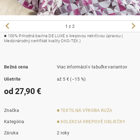
1
z 2
■
100% Prírodná bavlna DE LUXE s krepovou nekrčivou úpravou (
Medzinárodný certifikát kvality OKO-TEX.)
Bežná cena
Viac informácií v tabuľke variantov
Ušetríte
až
5 €
(–15 %)
od 27,90 €
Značka
■ TEXTILNÁ VÝROBA RUŽA
Kategória
■ KOLEKCIA KREPOVÉ OBLIEČKY
Záruka
2 roky