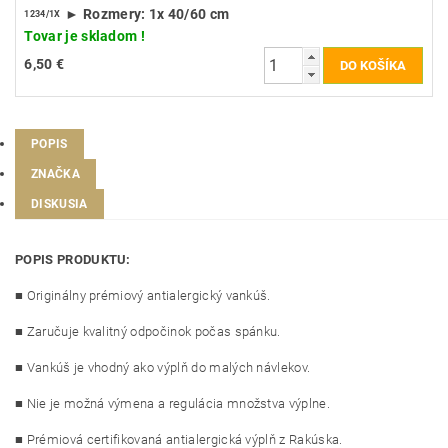
► Rozmery: 1x 40/60 cm
1234/1X
Tovar je skladom !
6,50 €
POPIS
ZNAČKA
DISKUSIA
POPIS PRODUKTU:
■ Originálny prémiový antialergický vankúš.
■ Zaručuje kvalitný odpočinok počas spánku.
■ Vankúš je vhodný ako výplň do malých návlekov.
■ Nie je možná výmena a regulácia množstva výplne.
■ Prémiová certifikovaná antialergická výplň z Rakúska.