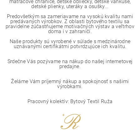
matracové chrániče, detské obliečky, detské vankúše,
detské plienky, uteráky a osušky...
Predovšetkým sa zameriavame na vysokú kvalitu nami
predávaných výrobkov. Z oblasti bytového textilu sa
pravidelne zúčastňujeme motivačných výstav a veľtrhov
doma i v zahraničí.
Naše produkty sú vyrobené v súlade s medzinárodne
uznávanými certifikátmi potvrdzujúce ich kvalitu.
Srdečne Vás pozývame na nákup do našej internetovej
predajne.
Želáme Vám príjemný nákup a spokojnosť s našimi
výrobkami.
Pracovný kolektív: Bytový Textil Ruža