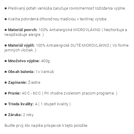
■ Prešívaný poťah vankúša zaručuje rovnomernosť rozloženia výplne.
■ Kvalita potvrdená dlhoročnou tradíciou v textilnej výrobe.
■
Materiál povrch:
100% Antialergické MICROVLÁKNO ( Nezhoršuje a
nespôsobuje alergie. )
■
Materiál výplň:
100% Antialergické DUTÉ MICROVLÁKNO ( Vo forme
jemných vločiek. )
■
Množstvo výplne:
400g
■
Obsah balenia:
1x Vankúš
■
Zapínanie:
Žiadne
■
Pranie:
40 C - 60 C ( Pri vhodne zvolenom pracom programe. )
■
Trieda kvality:
A ( 1.stupeň kvality )
■ Záruka:
2 roky
Buďte prvý, kto napíše príspevok k tejto položke.