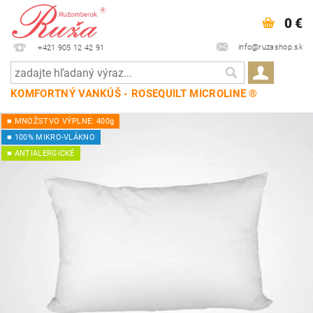
0 €
info@ruzashop.sk
+421 905 12 42 91
KOMFORTNÝ VANKÚŠ - ROSEQUILT MICROLINE ®
■ MNOŽSTVO VÝPLNE: 400g
■ 100% MIKRO-VLÁKNO
■ ANTIALERGICKÉ