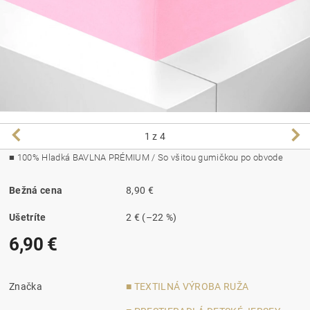
1
z 4
■
100% Hladká BAVLNA PRÉMIUM / So všitou gumičkou po obvode
Bežná cena
8,90 €
Ušetríte
2 €
(–22 %)
6,90 €
Značka
■ TEXTILNÁ VÝROBA RUŽA