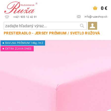
0 €
info@ruzashop.sk
+421 905 12 42 91
PRESTIERADLO - JERSEY PRÉMIUM / SVETLO RUŽOVÁ
■ BAVLNA PRÉMIUM 146g /m2
■ EXTRA ZĽAVA DNES