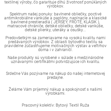
textilnej výroby, čo garantuje dlhú životnosť ponúkaných
výrobkov.
Spektrum našej ponuky: bavlnené obliečky, poctivé
antimikrobiálne vankúše a paplóny, napínacie a klasické
bavlnené prestieradlá ( JERSEY, FROTÉ, KLASIK ),
matracové chrániče, detské obliečky, detské vankúše,
detské plienky, uteráky a osušky...
Predovšetkým sa zameriavame na vysokú kvalitu nami
predávaných výrobkov. Z oblasti bytového textilu sa
pravidelne zúčastňujeme motivačných výstav a veľtrhov
doma i v zahraničí.
Naše produkty sú vyrobené v súlade s medzinárodne
uznávanými certifikátmi potvrdzujúce ich kvalitu.
Srdečne Vás pozývame na nákup do našej internetovej
predajne.
Želáme Vám príjemný nákup a spokojnosť s našimi
výrobkami.
Pracovný kolektív: Bytový Textil Ruža