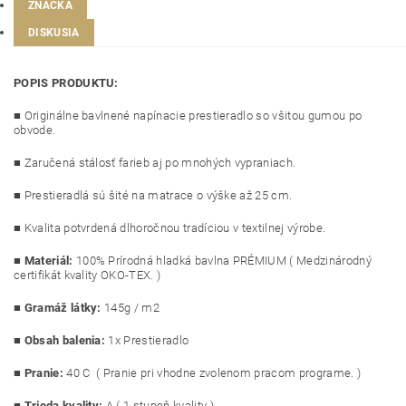
ZNAČKA
DISKUSIA
POPIS PRODUKTU:
■ Originálne bavlnené napínacie prestieradlo so všitou gumou po
obvode.
■ Zaručená stálosť farieb aj po mnohých vypraniach.
■ Prestieradlá sú šité na matrace o výške až 25 cm.
■ Kvalita potvrdená dlhoročnou tradíciou v textilnej výrobe.
■
Materiál:
100% Prírodná hladká bavlna PRÉMIUM ( Medzinárodný
certifikát kvality OKO-TEX. )
■
Gramáž látky:
145g / m2
■
Obsah balenia:
1x Prestieradlo
■
Pranie:
40 C ( Pranie pri vhodne zvolenom pracom programe. )
■
Trieda kvality:
A ( 1.stupeň kvality )