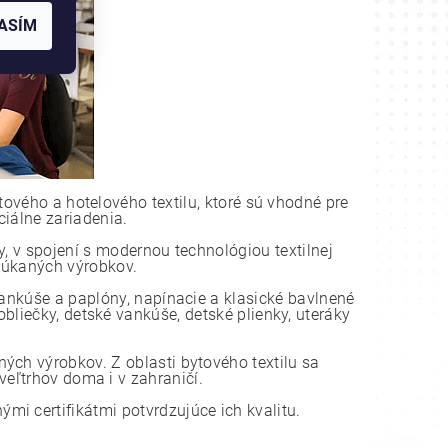
ASÍM
tového a hotelového textilu, ktoré sú vhodné pre
ciálne zariadenia.
, v spojení s modernou technológiou textilnej
onúkaných výrobkov.
vankúše a paplóny, napínacie a klasické bavlnené
bliečky, detské vankúše, detské plienky, uteráky
ch výrobkov. Z oblasti bytového textilu sa
eľtrhov doma i v zahraničí.
i certifikátmi potvrdzujúce ich kvalitu.