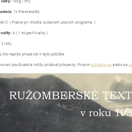
látky:
145g / m2
alenia:
1x Prestieradlo
40 C ( Pranie pri vhodne zvolenom pracom programe. )
vality:
A ( 1.stupeň kvality )
:
2 roky
, kto napíše príspevok k tejto položke.
trovaní používatelia môžu pridávať príspevky. Prosím
prihláste sa
alebo sa
za