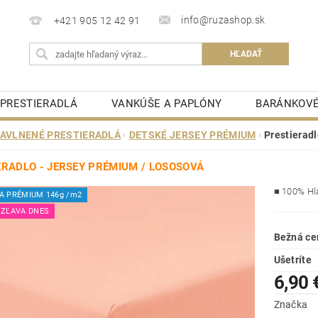
info@ruzashop.sk
+421 905 12 42 91
PRESTIERADLÁ
VANKÚŠE A PAPLÓNY
BARÁNKOVÉ
MATRACOVÉ CHRÁNIČE
KÚPEĽŇOVÉ PREDLOŽKY
AVLNENÉ PRESTIERADLÁ
DETSKÉ JERSEY PRÉMIUM
Prestiera
STOLOVÉ OBRUSY
OBCHODNÉ PODMIENKY
K
ERADLO - JERSEY PRÉMIUM / LOSOSOVÁ
ELIZEŇ
■
100% Hl
A PRÉMIUM 146g /m2
 ZĽAVA DNES
Bežná ce
Ušetríte
6,90 
Značka