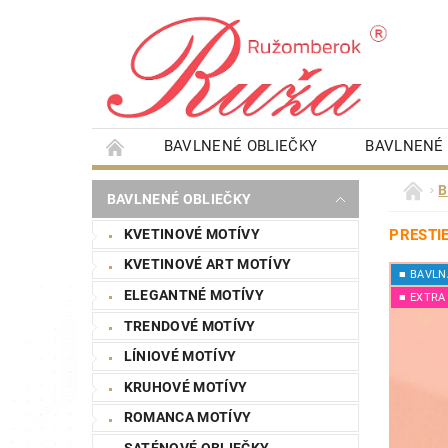
BAVLNENÉ OBLIEČKY
BAVLNENÉ 
DETSKÉ PERINKY
DETSKÉ PLIENKY
B
BAVLNENÉ OBLIEČKY
SAUNOVÉ PLACHTY
ŠTÝLOVÉ OBRAZY
KVETINOVÉ MOTÍVY
PRESTI
NÁKUPNÁ SÚŤAŽ
STAROSTLIVOSŤ O BI
KVETINOVÉ ART MOTÍVY
■ BAVLN
ELEGANTNÉ MOTÍVY
■ EXTRA
TRENDOVÉ MOTÍVY
LÍNIOVÉ MOTÍVY
KRUHOVÉ MOTÍVY
ROMANCA MOTÍVY
SATÉNOVÉ OBLIEČKY