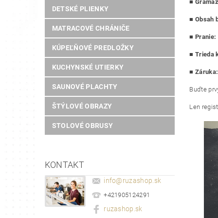
■
Gramáž 
DETSKÉ PLIENKY
■
Obsah b
MATRACOVÉ CHRÁNIČE
■
Pranie:
KÚPEĽŇOVÉ PREDLOŽKY
■
Trieda k
KUCHYNSKÉ UTIERKY
■ Záruka
SAUNOVÉ PLACHTY
Buďte prvý
ŠTÝLOVÉ OBRAZY
Len regis
STOLOVÉ OBRUSY
KONTAKT
info
@
ruzashop.sk
+421905124291
ruzashop.sk