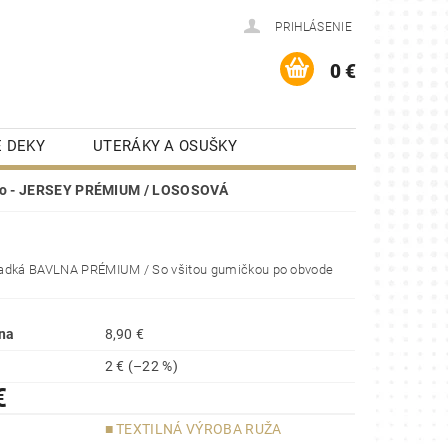
PRIHLÁSENIE
0 €
 DEKY
UTERÁKY A OSUŠKY
KUCHYNSKÉ UTIERKY
dlo - JERSEY PRÉMIUM / LOSOSOVÁ
ONTAKT
RECENZIE
adká BAVLNA PRÉMIUM / So všitou gumičkou po obvode
na
8,90 €
2 €
(–22 %)
€
■ TEXTILNÁ VÝROBA RUŽA