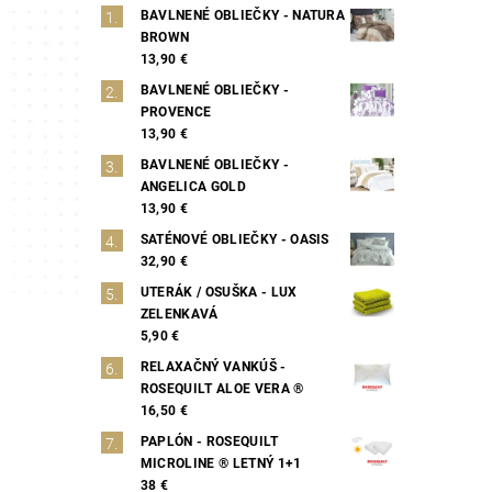
BAVLNENÉ OBLIEČKY - NATURA
BROWN
13,90 €
BAVLNENÉ OBLIEČKY -
PROVENCE
13,90 €
BAVLNENÉ OBLIEČKY -
ANGELICA GOLD
13,90 €
SATÉNOVÉ OBLIEČKY - OASIS
32,90 €
UTERÁK / OSUŠKA - LUX
ZELENKAVÁ
5,90 €
RELAXAČNÝ VANKÚŠ -
ROSEQUILT ALOE VERA ®
16,50 €
PAPLÓN - ROSEQUILT
MICROLINE ® LETNÝ 1+1
38 €