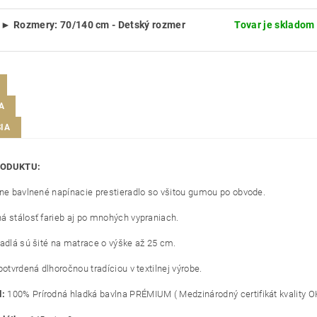
► Rozmery: 70/140 cm - Detský rozmer
Tovar je skladom 
A
IA
RODUKTU:
lne bavlnené napínacie prestieradlo so všitou gumou po obvode.
á stálosť farieb aj po mnohých vypraniach.
radlá sú šité na matrace o výške až 25 cm.
potvrdená dlhoročnou tradíciou v textilnej výrobe.
l:
100% Prírodná hladká bavlna PRÉMIUM ( Medzinárodný certifikát kvality O