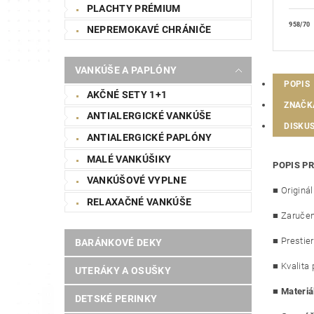
PLACHTY PRÉMIUM
958/70
NEPREMOKAVÉ CHRÁNIČE
VANKÚŠE A PAPLÓNY
POPIS
AKČNÉ SETY 1+1
ZNAČK
ANTIALERGICKÉ VANKÚŠE
DISKUS
ANTIALERGICKÉ PAPLÓNY
MALÉ VANKÚŠIKY
POPIS P
VANKÚŠOVÉ VYPLNE
■ Originá
RELAXAČNÉ VANKÚŠE
■ Zaručen
■ Prestie
BARÁNKOVÉ DEKY
■ Kvalita 
UTERÁKY A OSUŠKY
■
Materiá
DETSKÉ PERINKY