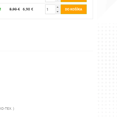
!
8,90 €
6,90 €
KO-TEX. )