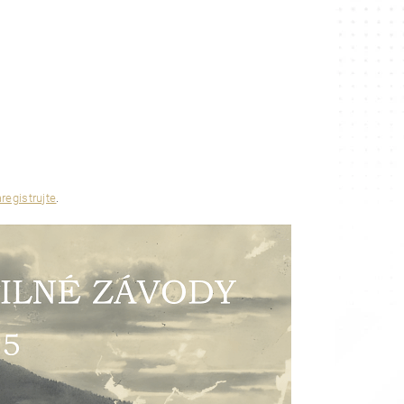
registrujte
.