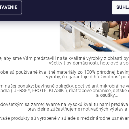
TAVENIE
SÚHL
e, aby sme Vám predstavili naše kvalitné výrobky z oblasti by
všetky tipy domácnosti, hotelové a so
robe sú používané kvalitné materiály zo 100% prírodnej bavlny
výroby, čo garantuje dlhú životnosť p
m našej ponuky: bavlnené obliečky, poctivé antimikrobiálne 
radlá ( JERSEY, FROTÉ, KLASIK ), matracové chrániče, detské o
a osušky...
edovšetkým sa zameriavame na vysokú kvalitu nami predávaný
pravidelne zúčastňujeme motivačných výstav a v
Naše produkty sú vyrobené v súlade s medzinárodne uznávaným