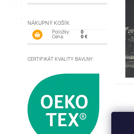
NÁKUPNÝ KOŠÍK
Položky:
0
Cena:
0 €
CERTIFIKÁT KVALITY BAVLNY: