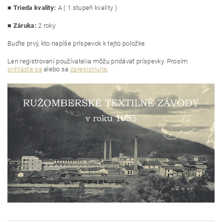
■
Trieda kvality:
A ( 1.stupeň kvality )
■ Záruka:
2 roky
Buďte prvý, kto napíše príspevok k tejto položke.
Len registrovaní používatelia môžu pridávať príspevky. Prosím
prihláste sa
alebo sa
zaregistrujte
.