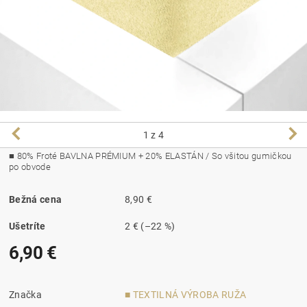
1
z 4
■ 80
% Froté BAVLNA PRÉMIUM + 20% ELASTÁN / So všitou gumičkou
po obvode
Bežná cena
8,90 €
Ušetríte
2 €
(–22 %)
6,90 €
Značka
■ TEXTILNÁ VÝROBA RUŽA