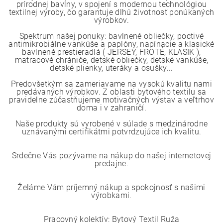
prírodnej bavlny, v spojení s modernou technológiou
textilnej výroby, čo garantuje dlhú životnosť ponúkaných
výrobkov.
Spektrum našej ponuky: bavlnené obliečky, poctivé
antimikrobiálne vankúše a paplóny, napínacie a klasické
bavlnené prestieradlá ( JERSEY, FROTÉ, KLASIK ),
matracové chrániče, detské obliečky, detské vankúše,
detské plienky, uteráky a osušky...
Predovšetkým sa zameriavame na vysokú kvalitu nami
predávaných výrobkov. Z oblasti bytového textilu sa
pravidelne zúčastňujeme motivačných výstav a veľtrhov
doma i v zahraničí.
Naše produkty sú vyrobené v súlade s medzinárodne
uznávanými certifikátmi potvrdzujúce ich kvalitu.
Srdečne Vás pozývame na nákup do našej internetovej
predajne.
Želáme Vám príjemný nákup a spokojnosť s našimi
výrobkami.
Pracovný kolektív: Bytový Textil Ruža