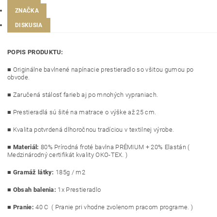
ZNAČKA
DISKUSIA
POPIS PRODUKTU:
■ Originálne bavlnené napínacie prestieradlo so všitou gumou po
obvode.
■ Zaručená stálosť farieb aj po mnohých vypraniach.
■ Prestieradlá sú šité na matrace o výške až 25 cm.
■ Kvalita potvrdená dlhoročnou tradíciou v textilnej výrobe.
■
Materiál:
8
0% Prírodná froté bavlna PRÉMIUM + 20% Elastán (
Medzinárodný certifikát kvality OKO-TEX. )
■
Gramáž látky:
185g / m2
■
Obsah balenia:
1x Prestieradlo
■
Pranie:
40 C ( Pranie pri vhodne zvolenom pracom programe. )