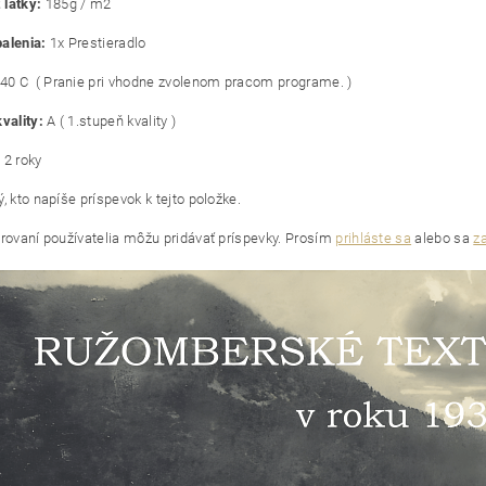
látky:
185g / m2
alenia:
1x Prestieradlo
40 C ( Pranie pri vhodne zvolenom pracom programe. )
vality:
A ( 1.stupeň kvality )
:
2 roky
, kto napíše príspevok k tejto položke.
trovaní používatelia môžu pridávať príspevky. Prosím
prihláste sa
alebo sa
za