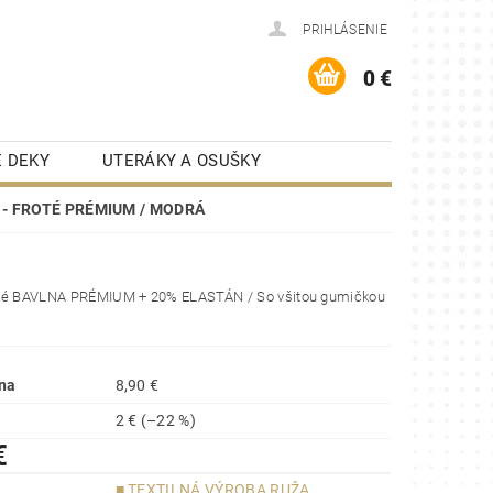
PRIHLÁSENIE
0 €
 DEKY
UTERÁKY A OSUŠKY
KUCHYNSKÉ UTIERKY
o - FROTÉ PRÉMIUM / MODRÁ
ONTAKT
RECENZIE
té BAVLNA PRÉMIUM + 20% ELASTÁN / So všitou gumičkou
na
8,90 €
2 €
(–22 %)
€
■ TEXTILNÁ VÝROBA RUŽA