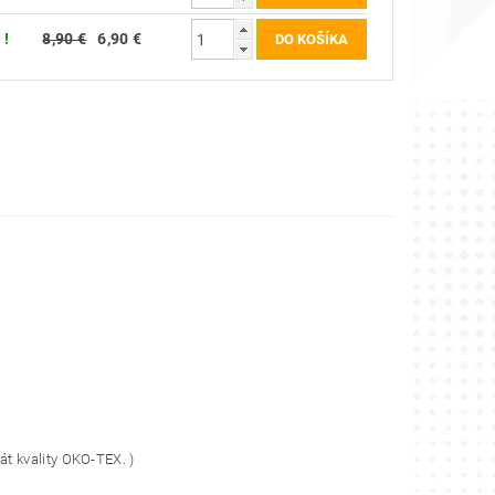
 !
8,90 €
6,90 €
át kvality OKO-TEX. )