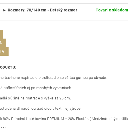
► Rozmery: 70/140 cm - Detský rozmer
Tovar je skladom
A
IA
RODUKTU:
lne bavlnené napínacie prestieradlo so všitou gumou po obvode.
á stálosť farieb aj po mnohých vypraniach.
radlá sú šité na matrace o výške až 25 cm.
potvrdená dlhoročnou tradíciou v textilnej výrobe.
l:
8
0% Prírodná froté bavlna PRÉMIUM + 20% Elastán ( Medzinárodný certifik