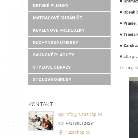
■
Gramáž 
DETSKÉ PLIENKY
■
Obsah b
MATRACOVÉ CHRÁNIČE
■
Pranie:
KÚPEĽŇOVÉ PREDLOŽKY
■
Trieda k
KUCHYNSKÉ UTIERKY
■ Záruka
SAUNOVÉ PLACHTY
Buďte prvý
ŠTÝLOVÉ OBRAZY
Len regis
STOLOVÉ OBRUSY
KONTAKT
info
@
ruzashop.sk
+421905124291
ruzashop.sk