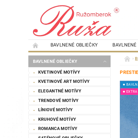
BAVLNENÉ OBLIEČKY
BAVLNENÉ 
DETSKÉ PERINKY
DETSKÉ PLIENKY
B
BAVLNENÉ OBLIEČKY
SAUNOVÉ PLACHTY
ŠTÝLOVÉ OBRAZY
KVETINOVÉ MOTÍVY
PRESTI
NÁKUPNÁ SÚŤAŽ
STAROSTLIVOSŤ O BI
KVETINOVÉ ART MOTÍVY
■ BAVLN
ELEGANTNÉ MOTÍVY
■ EXTRA
TRENDOVÉ MOTÍVY
LÍNIOVÉ MOTÍVY
KRUHOVÉ MOTÍVY
ROMANCA MOTÍVY
SATÉNOVÉ OBLIEČKY