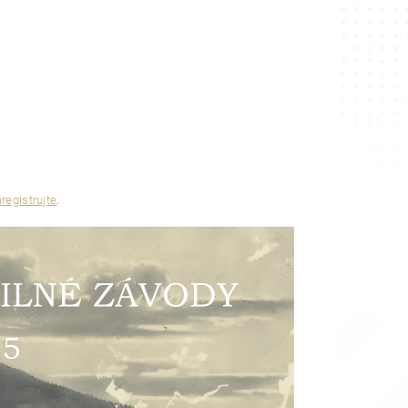
registrujte
.