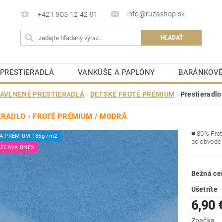
info@ruzashop.sk
+421 905 12 42 91
PRESTIERADLÁ
VANKÚŠE A PAPLÓNY
BARÁNKOVÉ
MATRACOVÉ CHRÁNIČE
KÚPEĽŇOVÉ PREDLOŽKY
AVLNENÉ PRESTIERADLÁ
DETSKÉ FROTÉ PRÉMIUM
Prestieradl
STOLOVÉ OBRUSY
OBCHODNÉ PODMIENKY
K
ERADLO - FROTÉ PRÉMIUM / MODRÁ
ELIZEŇ
■ 80
% Fro
A PRÉMIUM 185g /m2
po obvode
 ZĽAVA DNES
Bežná ce
Ušetríte
6,90 
Značka