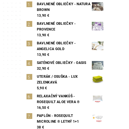
BAVLNENÉ OBLIEČKY - NATURA
BROWN
13,90 €
BAVLNENÉ OBLIEČKY -
PROVENCE
13,90 €
BAVLNENÉ OBLIEČKY -
ANGELICA GOLD
13,90 €
SATÉNOVÉ OBLIEČKY - OASIS
32,90 €
UTERÁK / OSUŠKA - LUX
ZELENKAVÁ
5,90 €
RELAXAČNÝ VANKÚŠ -
ROSEQUILT ALOE VERA ®
16,50 €
PAPLÓN - ROSEQUILT
MICROLINE ® LETNÝ 1+1
38 €