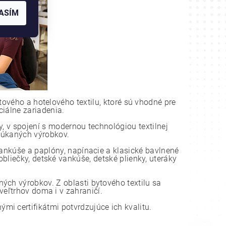
ASÍM
tového a hotelového textilu, ktoré sú vhodné pre
ciálne zariadenia.
, v spojení s modernou technológiou textilnej
onúkaných výrobkov.
vankúše a paplóny, napínacie a klasické bavlnené
bliečky, detské vankúše, detské plienky, uteráky
ch výrobkov. Z oblasti bytového textilu sa
eľtrhov doma i v zahraničí.
i certifikátmi potvrdzujúce ich kvalitu.