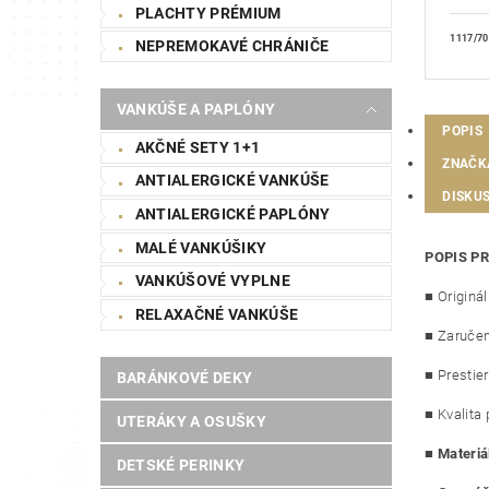
PLACHTY PRÉMIUM
1117/70
NEPREMOKAVÉ CHRÁNIČE
VANKÚŠE A PAPLÓNY
POPIS
AKČNÉ SETY 1+1
ZNAČK
ANTIALERGICKÉ VANKÚŠE
DISKUS
ANTIALERGICKÉ PAPLÓNY
MALÉ VANKÚŠIKY
POPIS P
VANKÚŠOVÉ VYPLNE
■ Originá
RELAXAČNÉ VANKÚŠE
■ Zaručen
■ Prestie
BARÁNKOVÉ DEKY
■ Kvalita 
UTERÁKY A OSUŠKY
■
Materiá
DETSKÉ PERINKY