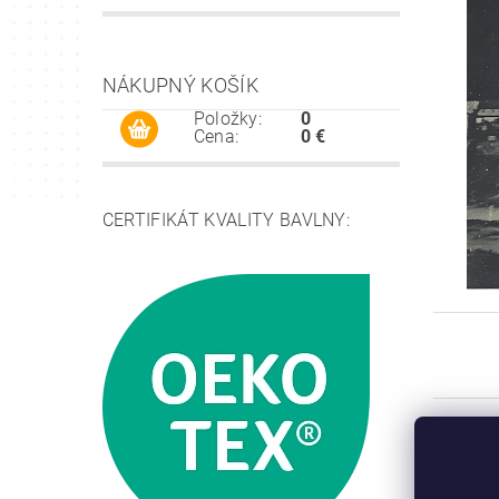
NÁKUPNÝ KOŠÍK
Položky:
0
Cena:
0 €
CERTIFIKÁT KVALITY BAVLNY: