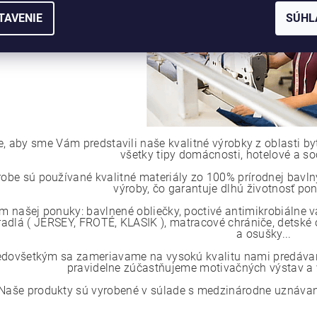
TAVENIE
SÚHL
e, aby sme Vám predstavili naše kvalitné výrobky z oblasti by
všetky tipy domácnosti, hotelové a so
robe sú používané kvalitné materiály zo 100% prírodnej bavlny
výroby, čo garantuje dlhú životnosť p
m našej ponuky: bavlnené obliečky, poctivé antimikrobiálne 
radlá ( JERSEY, FROTÉ, KLASIK ), matracové chrániče, detské o
a osušky...
edovšetkým sa zameriavame na vysokú kvalitu nami predávaný
pravidelne zúčastňujeme motivačných výstav a v
Naše produkty sú vyrobené v súlade s medzinárodne uznávaným