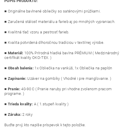
POPIS PRODUKTU:
■ Originálne bavlnené obliečky so saténovými prúžkami.
■ Zaručená stálosť materiálu a farieb aj po mnohých vypraniach.
■ Kvalitná tlač vzoru a pestrosť farieb.
■ Kvalita potvrdená dlhoročnou tradíciou v textilnej výrobe.
■
Materiál:
100% Prírodná hladká bavlna PRÉMIUM ( Medzinárodný
certifikát kvality OKO-TEX. )
■
Obsah balenia:
1x Obliečka na vankúš, 1x Obliečka na paplón
■
Zapínanie:
Uzáver na gombíky ( Vhodné i pre mangľovanie. )
■
Pranie:
40-90
C ( Pranie naruby pri vhodne zvolenom pracom
programe. )
■
Trieda kvality:
A ( 1.stupeň kvality )
■ Záruka:
2 roky
Buďte prvý, kto napíše príspevok k tejto položke.