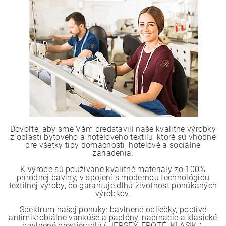
Dovoľte, aby sme Vám predstavili naše kvalitné výrobky
z oblasti bytového a hotelového textilu, ktoré sú vhodné
pre všetky tipy domácnosti, hotelové a sociálne
zariadenia.
K výrobe sú používané kvalitné materiály zo 100%
prírodnej bavlny, v spojení s modernou technológiou
textilnej výroby, čo garantuje dlhú životnosť ponúkaných
výrobkov.
Spektrum našej ponuky: bavlnené obliečky, poctivé
antimikrobiálne vankúše a paplóny, napínacie a klasické
bavlnené prestieradlá ( JERSEY, FROTÉ, KLASIK ),