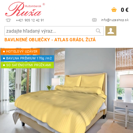
0 €
info@ruzashop.sk
+421 905 12 42 91
BAVLNENÉ OBLIEČKY - ATLAS GRÁDL ŽLTÁ
■ HOTELOVÝ UZÁVER
■ BAVLNA PRÉMIUM 170g /m2
■ SO SATÉNOVÝMI PRÚŽKAMI