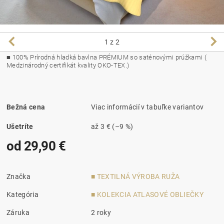
1
z 2
■
100% Prírodná hladká bavlna PRÉMIUM so saténovými prúžkami (
Medzinárodný certifikát kvality OKO-TEX.)
Bežná cena
Viac informácií v tabuľke variantov
Ušetríte
až
3 €
(–9 %)
od 29,90 €
Značka
■ TEXTILNÁ VÝROBA RUŽA
Kategória
■ KOLEKCIA ATLASOVÉ OBLIEČKY
Záruka
2 roky