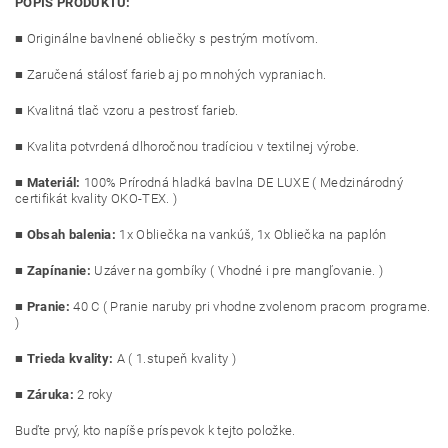
POPIS PRODUKTU:
■ Originálne bavlnené obliečky s pestrým motívom.
■ Zaručená stálosť farieb aj po mnohých vypraniach.
■ Kvalitná tlač vzoru a pestrosť farieb.
■ Kvalita potvrdená dlhoročnou tradíciou v textilnej výrobe.
■
Materiál:
100% Prírodná hladká bavlna DE LUXE ( Medzinárodný
certifikát kvality OKO-TEX. )
■
Obsah balenia:
1x Obliečka na vankúš, 1x Obliečka na paplón
■
Zapínanie:
Uzáver na gombíky ( Vhodné i pre mangľovanie. )
■
Pranie:
40 C ( Pranie naruby pri vhodne zvolenom pracom programe.
)
■
Trieda kvality:
A ( 1.stupeň kvality )
■ Záruka:
2 roky
Buďte prvý, kto napíše príspevok k tejto položke.