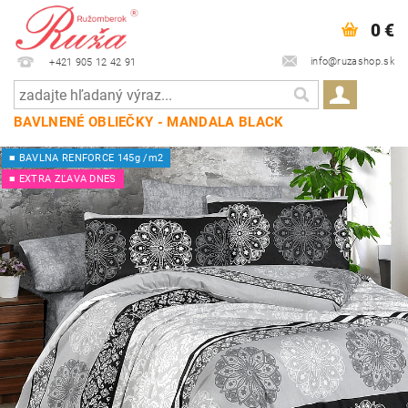
0 €
info@ruzashop.sk
+421 905 12 42 91
BAVLNENÉ OBLIEČKY - MANDALA BLACK
■ BAVLNA RENFORCE 145g /m2
■ EXTRA ZĽAVA DNES