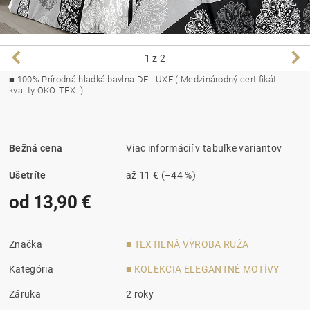
1
z 2
■ 100% Prírodná hladká bavlna DE LUXE ( Medzinárodný certifikát
kvality OKO-TEX. )
Bežná cena
Viac informácií v tabuľke variantov
Ušetríte
až
11 €
(–44 %)
od 13,90 €
Značka
■ TEXTILNÁ VÝROBA RUŽA
Kategória
■ KOLEKCIA ELEGANTNÉ MOTÍVY
Záruka
2 roky