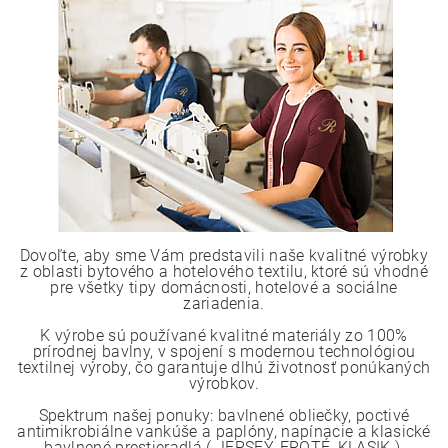
Dovoľte, aby sme Vám predstavili naše kvalitné výrobky
z oblasti bytového a hotelového textilu, ktoré sú vhodné
pre všetky tipy domácnosti, hotelové a sociálne
zariadenia.
K výrobe sú používané kvalitné materiály zo 100%
prírodnej bavlny, v spojení s modernou technológiou
textilnej výroby, čo garantuje dlhú životnosť ponúkaných
výrobkov.
Spektrum našej ponuky: bavlnené obliečky, poctivé
antimikrobiálne vankúše a paplóny, napínacie a klasické
bavlnené prestieradlá ( JERSEY, FROTÉ, KLASIK ),