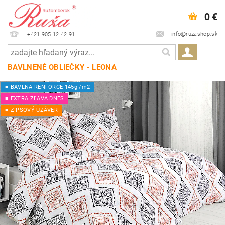
0 €
info@ruzashop.sk
+421 905 12 42 91
BAVLNENÉ OBLIEČKY - LEONA
■ BAVLNA RENFORCE 145g /m2
■ EXTRA ZĽAVA DNES
■ ZIPSOVÝ UZÁVER