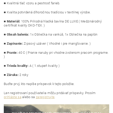
■ Kvalitná tlač vzoru a pestrosť farieb.
■ Kvalita potvrdená dlhoročnou tradíciou v textilnej výrobe.
■
Materiál:
100% Prírodná hladká bavlna DE LUXE ( Medzinárodný
certifikát kvality OKO-TEX. )
■
Obsah balenia:
1x Obliečka na vankúš, 1x Obliečka na paplón
■
Zapínanie:
Zipsový u
záver ( Vhodné i pre mangľovanie. )
■
Pranie:
40 C ( Pranie naruby pri vhodne zvolenom pracom programe.
)
■
Trieda kvality:
A ( 1.stupeň kvality )
■ Záruka:
2 roky
Buďte prvý, kto napíše príspevok k tejto položke.
Len registrovaní používatelia môžu pridávať príspevky. Prosím
prihláste sa
alebo sa
zaregistrujte
.