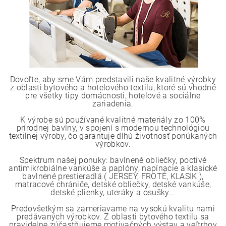
Dovoľte, aby sme Vám predstavili naše kvalitné výrobky
z oblasti bytového a hotelového textilu, ktoré sú vhodné
pre všetky tipy domácnosti, hotelové a sociálne
zariadenia.
K výrobe sú používané kvalitné materiály zo 100%
prírodnej bavlny, v spojení s modernou technológiou
textilnej výroby, čo garantuje dlhú životnosť ponúkaných
výrobkov.
Spektrum našej ponuky: bavlnené obliečky, poctivé
antimikrobiálne vankúše a paplóny, napínacie a klasické
bavlnené prestieradlá ( JERSEY, FROTÉ, KLASIK ),
matracové chrániče, detské obliečky, detské vankúše,
detské plienky, uteráky a osušky...
Predovšetkým sa zameriavame na vysokú kvalitu nami
predávaných výrobkov. Z oblasti bytového textilu sa
pravidelne zúčastňujeme motivačných výstav a veľtrhov